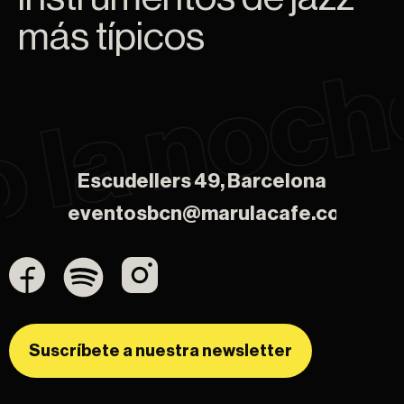
más típicos
Escudellers 49, Barcelona
Escudellers 49, Barcelona
eventosbcn@marulacafe.com
eventosbcn@marulacafe.com
Suscríbete a nuestra newsletter