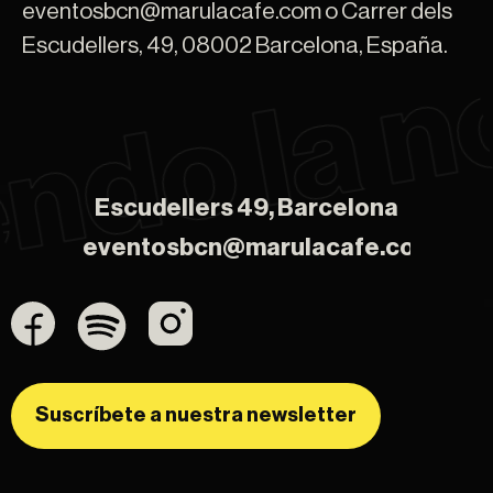
eventosbcn@marulacafe.com o Carrer dels
Escudellers, 49, 08002 Barcelona, España.
Escudellers 49, Barcelona
Escudellers 49, Barcelona
eventosbcn@marulacafe.com
eventosbcn@marulacafe.com
Suscríbete a nuestra newsletter