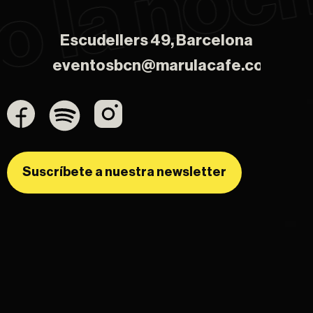
Escudellers 49, Barcelona
Escudellers 49, Barcelona
eventosbcn@marulacafe.com
eventosbcn@marulacafe.com
Suscríbete a nuestra newsletter