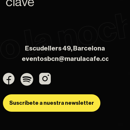
clave
Escudellers 49, Barcelona
Escudellers 49, Barcelona
eventosbcn@marulacafe.com
eventosbcn@marulacafe.com
Suscríbete a nuestra newsletter