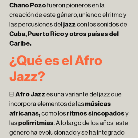
Chano Pozo
fueron pioneros en la
creación de este género, uniendo el ritmo y
las percusiones del
jazz
con los sonidos de
Cuba, Puerto Rico y otros países del
Caribe.
¿Qué es el Afro
Jazz?
El
Afro Jazz
es una variante del jazz que
incorpora elementos de las
músicas
africanas,
como los
ritmos sincopados
y
las
polirritmias
. A lo largo de los años, este
género ha evolucionado y se ha integrado