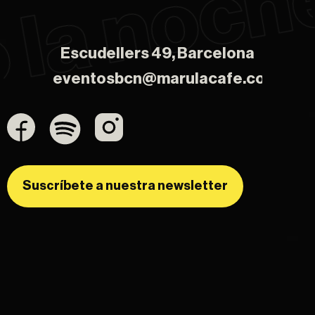
Escudellers 49, Barcelona
Escudellers 49, Barcelona
eventosbcn@marulacafe.com
eventosbcn@marulacafe.com
Suscríbete a nuestra newsletter