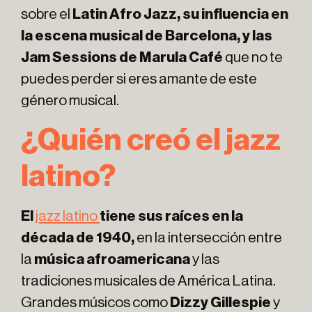
sobre el
Latin Afro Jazz, su influencia en
la escena musical de Barcelona, y las
Jam Sessions de Marula Café
que no te
puedes perder si eres amante de este
género musical.
¿Quién creó el jazz
latino?
El
jazz latino
tiene sus raíces en la
década de 1940,
en la intersección entre
la
música afroamericana
y las
tradiciones musicales de América Latina.
Grandes músicos como
Dizzy Gillespie
y