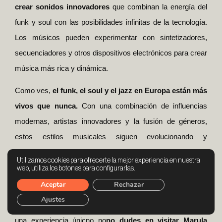
crear sonidos innovadores
que combinan la energía del
funk y soul con las posibilidades infinitas de la tecnología.
Los músicos pueden experimentar con sintetizadores,
secuenciadores y otros dispositivos electrónicos para crear
música más rica y dinámica.
Como ves,
el funk, el soul y el jazz en Europa están más
vivos que nunca.
Con una combinación de influencias
modernas, artistas innovadores y la fusión de géneros,
estos estilos musicales siguen evolucionando y
emocionando a nuevas audiencias. Desde festivales
Utilizamos cookies para ofrecerte la mejor experiencia en nuestra
internacionales hasta colaboraciones únicas, el futuro de
web, utiliza los botones para configurarlas.
estos géneros está lleno de creatividad y posibilidades.
Aceptar
Rechazar
Ajustes
Si te apasiona la música de estos géneros y quieres vivir
una experiencia únicno no
no dudes en visitar Marula